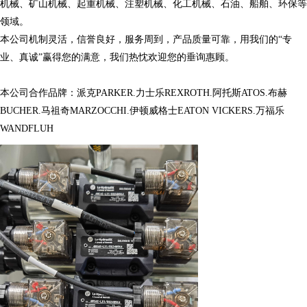
机械、矿山机械、起重机械、注塑机械、化工机械、石油、船舶、环保等
领域。
本公司机制灵活，信誉良好，服务周到，产品质量可靠，用我们的“专
业、真诚”赢得您的满意，我们热忱欢迎您的垂询惠顾。
本公司合作品牌：派克PARKER.力士乐REXROTH.阿托斯ATOS.布赫
BUCHER.马祖奇MARZOCCHI.伊顿威格士EATON VICKERS.万福乐
WANDFLUH
XX养生馆结合的生物产品研发联盟，被中国科技部认定为高新技术企业、被商务部认
可为国际信用资质。自进入中国市场以来成功推出唯美度、奥瑞拉、芭特尔芙莱、梦
颜堂四大品牌，服务高、中、低端消费群。唯美度科技（北京）有限公司凭借独特的
商业模式和对中国消费者以及行业市场的准确把握，行销网络遍及中国各大省份。